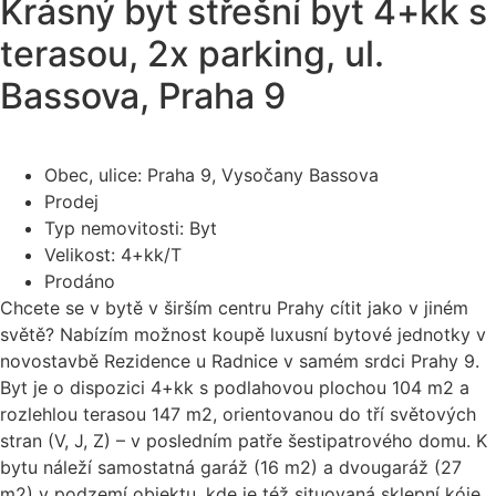
Krásný byt střešní byt 4+kk s
terasou, 2x parking, ul.
Bassova, Praha 9
Obec, ulice: Praha 9, Vysočany Bassova
Prodej
Typ nemovitosti: Byt
Velikost: 4+kk/T
Prodáno
Chcete se v bytě v širším centru Prahy cítit jako v jiném
světě? Nabízím možnost koupě luxusní bytové jednotky v
novostavbě Rezidence u Radnice v samém srdci Prahy 9.
Byt je o dispozici 4+kk s podlahovou plochou 104 m2 a
rozlehlou terasou 147 m2, orientovanou do tří světových
stran (V, J, Z) – v posledním patře šestipatrového domu. K
bytu náleží samostatná garáž (16 m2) a dvougaráž (27
m2) v podzemí objektu, kde je též situovaná sklepní kóje.