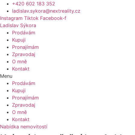
Přejít
+420 602 183 352
k
ladislav.sykora@nextreality.cz
obsahu
Instagram
Tiktok
Facebook-f
Ladislav Sýkora
Prodávám
Kupuji
Pronajímám
Zpravodaj
O mně
Kontakt
Menu
Prodávám
Kupuji
Pronajímám
Zpravodaj
O mně
Kontakt
Nabídka nemovitostí