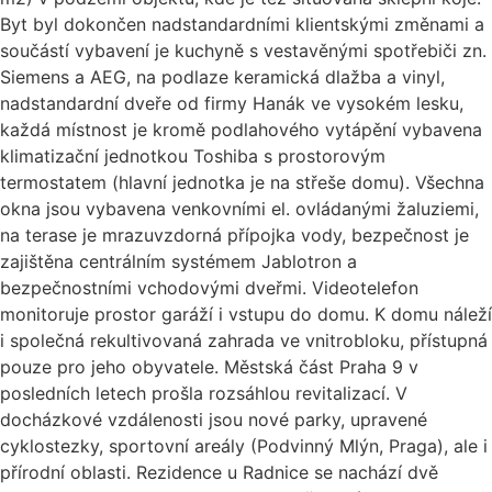
Byt byl dokončen nadstandardními klientskými změnami a
součástí vybavení je kuchyně s vestavěnými spotřebiči zn.
Siemens a AEG, na podlaze keramická dlažba a vinyl,
nadstandardní dveře od firmy Hanák ve vysokém lesku,
každá místnost je kromě podlahového vytápění vybavena
klimatizační jednotkou Toshiba s prostorovým
termostatem (hlavní jednotka je na střeše domu). Všechna
okna jsou vybavena venkovními el. ovládanými žaluziemi,
na terase je mrazuvzdorná přípojka vody, bezpečnost je
zajištěna centrálním systémem Jablotron a
bezpečnostními vchodovými dveřmi. Videotelefon
monitoruje prostor garáží i vstupu do domu. K domu náleží
i společná rekultivovaná zahrada ve vnitrobloku, přístupná
pouze pro jeho obyvatele. Městská část Praha 9 v
posledních letech prošla rozsáhlou revitalizací. V
docházkové vzdálenosti jsou nové parky, upravené
cyklostezky, sportovní areály (Podvinný Mlýn, Praga), ale i
přírodní oblasti. Rezidence u Radnice se nachází dvě