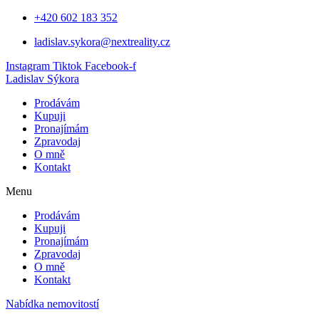
Přejít
+420 602 183 352
k
ladislav.sykora@nextreality.cz
obsahu
Instagram
Tiktok
Facebook-f
Ladislav Sýkora
Prodávám
Kupuji
Pronajímám
Zpravodaj
O mně
Kontakt
Menu
Prodávám
Kupuji
Pronajímám
Zpravodaj
O mně
Kontakt
Nabídka nemovitostí