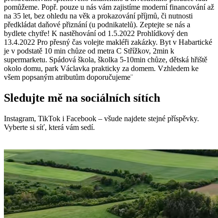
pomůžeme. Popř. pouze u nás vám zajistíme moderní financování až
na 35 let, bez ohledu na věk a prokazování příjmů, či nutnosti
předkládat daňové přiznání (u podnikatelů). Zeptejte se nás a
bydlete chytře! K nastěhování od 1.5.2022 Prohlídkový den
13.4.2022 Pro přesný čas volejte makléři zakázky. Byt v Habartické
je v podstatě 10 min chůze od metra C Střížkov, 2min k
supermarketu. Spádová škola, školka 5-10min chůze, dětská hřiště
okolo domu, park Václavka prakticky za domem. Vzhledem ke
všem popsaným atributům doporučujeme¨
Sledujte mě na sociálních sítích
Instagram, TikTok i Facebook – všude najdete stejné příspěvky.
Vyberte si síť, která vám sedí.