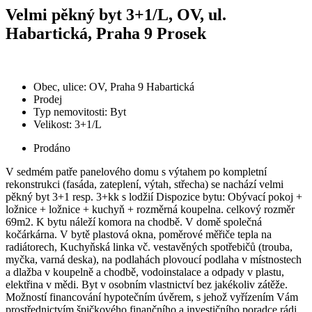
Velmi pěkný byt 3+1/L, OV, ul.
Habartická, Praha 9 Prosek
Obec, ulice: OV, Praha 9 Habartická
Prodej
Typ nemovitosti: Byt
Velikost: 3+1/L
Prodáno
V sedmém patře panelového domu s výtahem po kompletní
rekonstrukci (fasáda, zateplení, výtah, střecha) se nachází velmi
pěkný byt 3+1 resp. 3+kk s lodžií Dispozice bytu: Obývací pokoj +
ložnice + ložnice + kuchyň + rozměrná koupelna. celkový rozměr
69m2. K bytu náleží komora na chodbě. V domě společná
kočárkárna. V bytě plastová okna, poměrové měřiče tepla na
radiátorech, Kuchyňská linka vč. vestavěných spotřebičů (trouba,
myčka, varná deska), na podlahách plovoucí podlaha v místnostech
a dlažba v koupelně a chodbě, vodoinstalace a odpady v plastu,
elektřina v mědi. Byt v osobním vlastnictví bez jakékoliv zátěže.
Možností financování hypotečním úvěrem, s jehož vyřízením Vám
prostřednictvím špičkového finančního a investičního poradce rádi