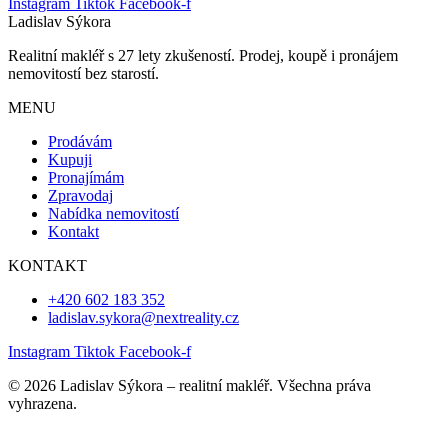
Instagram
Tiktok
Facebook-f
Ladislav Sýkora
Realitní makléř s 27 lety zkušeností. Prodej, koupě i pronájem
nemovitostí bez starostí.
MENU
Prodávám
Kupuji
Pronajímám
Zpravodaj
Nabídka nemovitostí
Kontakt
KONTAKT
+420 602 183 352
ladislav.sykora@nextreality.cz
Instagram
Tiktok
Facebook-f
© 2026 Ladislav Sýkora – realitní makléř. Všechna práva
vyhrazena.