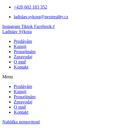
Přejít
+420 602 183 352
k
ladislav.sykora@nextreality.cz
obsahu
Instagram
Tiktok
Facebook-f
Ladislav Sýkora
Prodávám
Kupuji
Pronajímám
Zpravodaj
O mně
Kontakt
Menu
Prodávám
Kupuji
Pronajímám
Zpravodaj
O mně
Kontakt
Nabídka nemovitostí