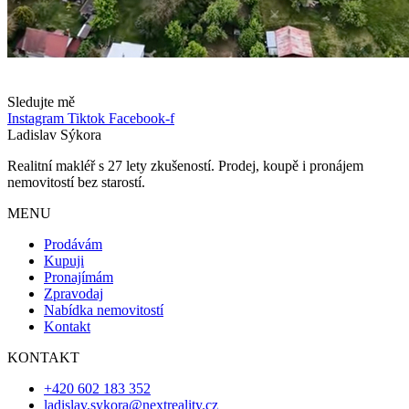
Sledujte mě
Instagram
Tiktok
Facebook-f
Ladislav Sýkora
Realitní makléř s 27 lety zkušeností. Prodej, koupě i pronájem
nemovitostí bez starostí.
MENU
Prodávám
Kupuji
Pronajímám
Zpravodaj
Nabídka nemovitostí
Kontakt
KONTAKT
+420 602 183 352
ladislav.sykora@nextreality.cz