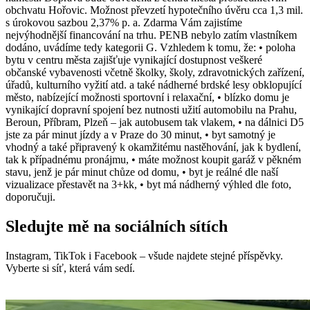
obchvatu Hořovic. Možnost převzetí hypotečního úvěru cca 1,3 mil.
s úrokovou sazbou 2,37% p. a. Zdarma Vám zajistíme
nejvýhodnější financování na trhu. PENB nebylo zatím vlastníkem
dodáno, uvádíme tedy kategorii G. Vzhledem k tomu, že: • poloha
bytu v centru města zajišťuje vynikající dostupnost veškeré
občanské vybavenosti včetně školky, školy, zdravotnických zařízení,
úřadů, kulturního vyžití atd. a také nádherné brdské lesy obklopující
město, nabízející možnosti sportovní i relaxační, • blízko domu je
vynikající dopravní spojení bez nutnosti užití automobilu na Prahu,
Beroun, Příbram, Plzeň – jak autobusem tak vlakem, • na dálnici D5
jste za pár minut jízdy a v Praze do 30 minut, • byt samotný je
vhodný a také připravený k okamžitému nastěhování, jak k bydlení,
tak k případnému pronájmu, • máte možnost koupit garáž v pěkném
stavu, jenž je pár minut chůze od domu, • byt je reálné dle naší
vizualizace přestavět na 3+kk, • byt má nádherný výhled dle foto,
doporučuji.
Sledujte mě na sociálních sítích
Instagram, TikTok i Facebook – všude najdete stejné příspěvky.
Vyberte si síť, která vám sedí.