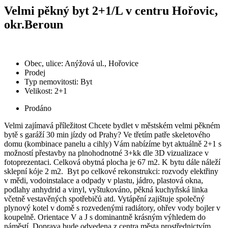
Velmi pěkný byt 2+1/L v centru Hořovic,
okr.Beroun
Obec, ulice: Anýžová ul., Hořovice
Prodej
Typ nemovitosti: Byt
Velikost: 2+1
Prodáno
Velmi zajímavá příležitost Chcete bydlet v městském velmi pěkném
bytě s garáží 30 min jízdy od Prahy? Ve třetím patře skeletového
domu (kombinace panelu a cihly) Vám nabízíme byt aktuálně 2+1 s
možností přestavby na plnohodnotné 3+kk dle 3D vizualizace v
fotoprezentaci. Celková obytná plocha je 67 m2. K bytu dále náleží
sklepní kóje 2 m2. Byt po celkové rekonstrukci: rozvody elektřiny
v mědi, vodoinstalace a odpady v plastu, jádro, plastová okna,
podlahy anhydrid a vinyl, vyštukováno, pěkná kuchyňská linka
včetně vestavěných spotřebičů atd. Vytápění zajištuje společný
plynový kotel v domě s rozvedenými radiátory, ohřev vody bojler v
koupelně. Orientace V a J s dominantně krásným výhledem do
náměstí. Doprava bude odvedena z centra města prostřednictvím