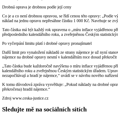
Drobná oprava je drobnou podle její ceny
Co je a co není drobnou opravou, se řídí cenou této opravy: „Podle v
náklad na jednu opravu nepřesáhne částku 1 000 Kč. Navrhuje se zvýš
Tato částka má být každý rok upravena o „míru inflace vyjádřenou p
předposledního kalendářního roku, a zveřejněnou Českým statistickým
Po vyčerpání limitu platí i drobné opravy pronajímatel
Další limit pro vynaložení nákladů ze strany nájemce je už nyní stano
nájemce na drobné opravy nesmí v kalendářním roce dosud překročit 1
„Tato částka bude každoročně navýšena o míru inflace vyjádřenou př
kalendářního roku a zveřejněnou Českým statistickým úřadem. Upraven
nezapočítávají a hradí je nájemce,“ uvádí se v návrhu nového nařízení
K tomu důvodová zpráva vysvětluje: „Pokud náklady na drobné opravy tu
překročena) hradil nájemce.“
Zdroj www.ceska-justice.cz
Sledujte mě na sociálních sítích