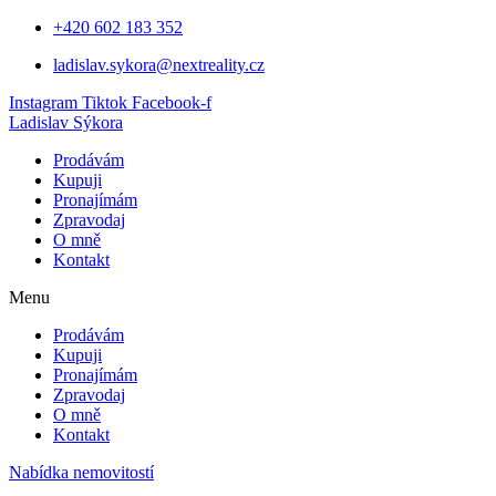
Přejít
+420 602 183 352
k
ladislav.sykora@nextreality.cz
obsahu
Instagram
Tiktok
Facebook-f
Ladislav Sýkora
Prodávám
Kupuji
Pronajímám
Zpravodaj
O mně
Kontakt
Menu
Prodávám
Kupuji
Pronajímám
Zpravodaj
O mně
Kontakt
Nabídka nemovitostí