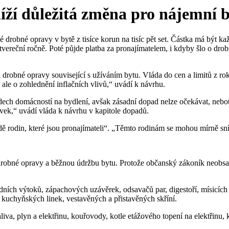
íží důležitá změna pro nájemní 
é drobné opravy v bytě z tisíce korun na tisíc pět set. Částka má být 
ereční ročně. Poté půjde platba za pronajímatelem, i kdyby šlo o drobn
robné opravy související s užíváním bytu. Vláda do cen a limitů z roku
le o zohlednění inflačních vlivů,“ uvádí k návrhu.
ch domácností na bydlení, avšak zásadní dopad nelze očekávat, neboť se
ek,“ uvádí vláda k návrhu v kapitole dopadů.
dě rodin, které jsou pronajímateli“. „Těmto rodinám se mohou mírně sn
drobné opravy a běžnou údržbu bytu. Protože občanský zákoník neobsah
odních výtoků, zápachových uzávěrek, odsavačů par, digestoří, mísicích 
, kuchyňských linek, vestavěných a přistavěných skříní.
iva, plyn a elektřinu, kouřovody, kotle etážového topení na elektřinu, 