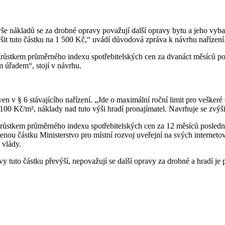
ýše nákladů se za drobné opravy považují další opravy bytu a jeho vyba
it tuto částku na 1 500 Kč,“ uvádí důvodová zpráva k návrhu nařízení
řírůstkem průměrného indexu spotřebitelských cen za dvanáct měsíců po
 úřadem“, stojí v návrhu.
ven v § 6 stávajícího nařízení. „Jde o maximální roční limit pro veške
00 Kč/m², náklady nad tuto výši hradí pronajímatel. Navrhuje se zvýš
írůstkem průměrného indexu spotřebitelských cen za 12 měsíců posled
ou částku Ministerstvo pro místní rozvoj uveřejní na svých interneto
 vlády.
to částku převýší, nepovažují se další opravy za drobné a hradí je pro