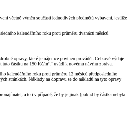
vení včetně výměn součástí jednotlivých předmětů vybavení, jestliže
.
sledního kalendářního roku proti průměru dvanácti měsíců
ré drobné opravy, které je nájemce povinen provádět. Celkové výdaje
it tuto částku na 150 Kč/m²,“ uvádí k novému návrhu zpráva.
ního kalendářního roku proti průměru 12 měsíců předposledního
vých stránkách. Náklady na dopravu se do nákladů na tyto opravy
najímatel, a to i v případě, že by je jinak (pokud by částka nebyla