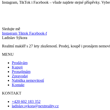
Instagram, TikTok i Facebook – všude najdete stejné příspěvky. Vybert
Sledujte mě
Instagram
Tiktok
Facebook-f
Ladislav Sýkora
Realitní makléř s 27 lety zkušeností. Prodej, koupě i pronájem nemovito
MENU
Prodávám
Kupuji
Pronajímám
Zpravodaj
Nabídka nemovitostí
Kontakt
KONTAKT
+420 602 183 352
ladislav.sykora@nextreality.cz