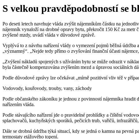
S velkou pravděpodobností se bl
Po deseti letech navrhuje vláda zvýšit nájemníkům částku na jednotliv
nájemník vynaloží na drobné opravy bytu, překročit 150 Kč za metr čtv
zvýšené mzdy, uvádí vláda v důvodové zprávě.
Vyplývá to z návrhu nařízení vlády o vymezení pojmů běžná údržba a d
„významný“. „Nejde tedy přímo o zvyšování finanční účasti nájemce, a
„Zvýšení nákladů spojených s užíváním bytu se může odrazit v náklade
byla částečně kompenzována zvýšením mezd a úpravou sociálních dáv
Podle důvodové zprávy lze očekávat „mírně pozitivní vliv též v přípa
Vodovody, kouřovody, trouby, vany, záchody
Podle občanského zákoníku je jednou z povinností nájemníka hradit 
nařízením vláda.
Podle stávajícího nařízení jde o pravidelné prohlídky a čištění vodov
splachovačů, kuchyňských sporáků, pečicích trub, vařičů, infrazářičů
Dále se drobná údržba týká situací, kdy se jedná o kamna na pevná pal
termostaty etážového topení.