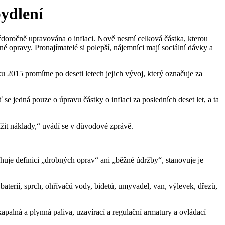
bydlení
každoročně upravována o inflaci. Nově nesmí celková částka, kterou
é opravy. Pronajímatelé si polepší, nájemníci mají sociální dávky a
 2015 promítne po deseti letech jejich vývoj, který označuje za
 jedná pouze o úpravu částky o inflaci za posledních deset let, a ta
ížit náklady,“ uvádí se v důvodové zprávě.
uje definici „drobných oprav“ ani „běžné údržby“, stanovuje je
baterií, sprch, ohřívačů vody, bidetů, umyvadel, van, výlevek, dřezů,
kapalná a plynná paliva, uzavírací a regulační armatury a ovládací